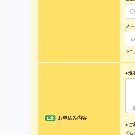
メー
ご
現
お申込み内容
任意
ご
右