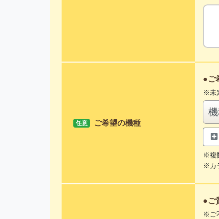
ご
未
ご希望の機種
任意
複
カ
ご
ご